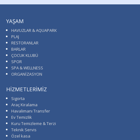
YAŞAM
HAVUZLAR & AQUAPARK
PLAJ
RESTORANLAR
BARLAR
ÇOCUK KLUBÜ
SPOR
SPA & WELLNESS
ORGANİZASYON
HİZMETLERİMİZ
Sigorta
Araç Kiralama
Havalimanı Transfer
Ev Temizlik
Kuru Temizleme & Terzi
Teknik Servis
Özel kasa