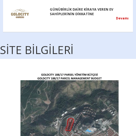
SİTE BİLGİLERİ
TÜRKİYE’DE GAYRİMENKUL SATIN ALAN VE
YATIRIM YAPAN YABANCILARA VATANDAŞLIK
Devamı
Hırsızlık Olayının Failleri Yakalandı
Devamı
Kira ve satış yetkileri hakkında
Devamı