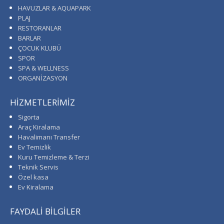
HAVUZLAR & AQUAPARK
PLAJ
RESTORANLAR
BARLAR
ÇOCUK KLUBÜ
SPOR
SPA & WELLNESS
ORGANİZASYON
HİZMETLERİMİZ
Sigorta
Araç Kiralama
Havalimanı Transfer
Ev Temizlik
Kuru Temizleme & Terzi
Teknik Servis
Özel kasa
Ev Kiralama
FAYDALİ BİLGİLER