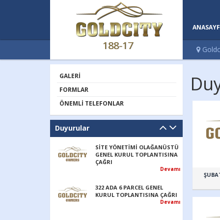
ANASAYF
188-17
Goldc
GALERI
Duy
FORMLAR
ÖNEMLI TELEFONLAR
Duyurular
SİTE YÖNETİMİ OLAĞANÜSTÜ
GENEL KURUL TOPLANTISINA
ÇAĞRI
Devamı
ŞUBAT
322 ADA 6 PARCEL GENEL
KURUL TOPLANTISINA ÇAĞRI
Devamı