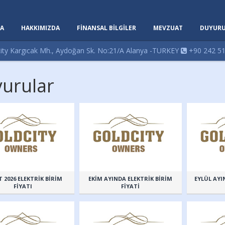
A
HAKKIMIZDA
FİNANSAL BİLGİLER
MEVZUAT
DUYURU
ity Kargıcak Mh., Aydoğan Sk. No:21/A Alanya -TURKEY
+90 242 51
urular
 2026 ELEKTRİK BİRİM
EKİM AYINDA ELEKTRİK BİRİM
EYLÜL AYI
FİYATI
FİYATİ