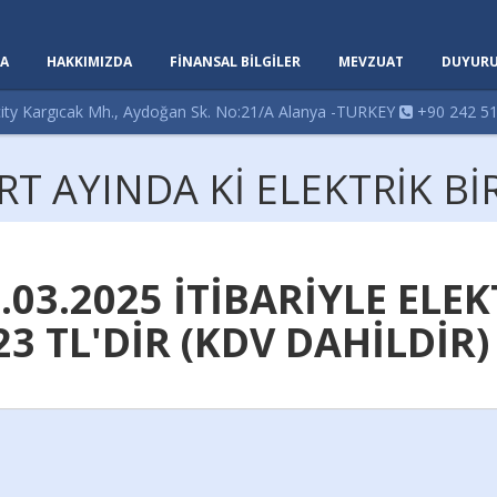
A
HAKKIMIZDA
FİNANSAL BİLGİLER
MEVZUAT
DUYURU
ity Kargıcak Mh., Aydoğan Sk. No:21/A Alanya -TURKEY
+90 242 51
T AYINDA Kİ ELEKTRİK BİR
.03.2025 İTİBARİYLE ELEK
23 TL'DİR (KDV DAHİLDİR