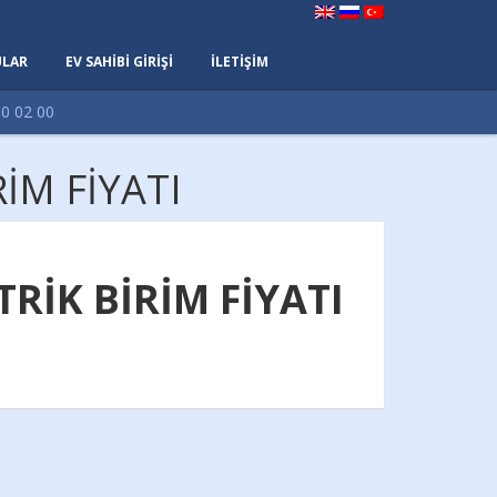
LAR
EV SAHİBİ GİRİŞİ
İLETİŞİM
0 02 00
İM FİYATI
TRİK BİRİM FİYATI
)