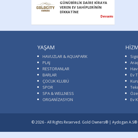
GÜNÜBİRLİK DAİRE KİRAYA
VEREN EV SAHİPLERİNİN
DİKKATİNE
Devamı
YAŞAM
HİZM
HAVUZLAR & AQUAPARK
Sigo
PLAJ
Ara
RESTORANLAR
Hav
BARLAR
Ev T
ÇOCUK KLUBÜ
Kur
SPOR
Tekn
SPA & WELLNESS
Öze
ORGANİZASYON
Ev 
© 2026 - All Rights Reserved. Gold Owners® | Aydogan A.S®