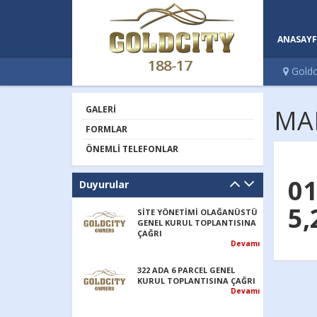
ANASAYF
188-17
Goldc
GALERI
MAR
FORMLAR
ÖNEMLI TELEFONLAR
01
Duyurular
5,
SİTE YÖNETİMİ OLAĞANÜSTÜ
GENEL KURUL TOPLANTISINA
ÇAĞRI
Devamı
322 ADA 6 PARCEL GENEL
KURUL TOPLANTISINA ÇAĞRI
Devamı