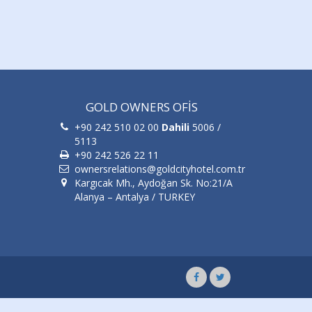
GOLD OWNERS OFİS
+90 242 510 02 00
Dahili
5006 /
5113
+90 242 526 22 11
ownersrelations@goldcityhotel.com.tr
Kargıcak Mh., Aydoğan Sk. No:21/A
Alanya – Antalya / TURKEY