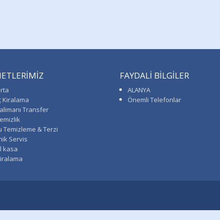
ETLERİMİZ
FAYDALİ BİLGİLER
rta
ALANYA
ç Kiralama
Önemli Telefonlar
alimanı Transfer
emizlik
u Temizleme & Terzi
ik Servis
l kasa
Kiralama