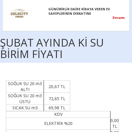
GÜNÜBİRLİK DAİRE KİRAYA VEREN EV
SAHİPLERİNİN DİKKATİNE
Devamı
ŞUBAT AYINDA Kİ SU
BİRİM FİYATI
SOĞUK SU 20 m3
20,67 TL
ALTI
SOĞUK SU 20 m3
72,65 TL
ÜSTÜ
SICAK SU m3
69,98 TL
KDV
0,00
ELEKTRİK %20
TL