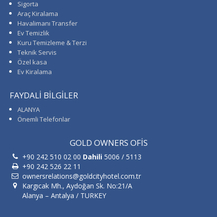
Sigorta
Araç Kiralama
Havalimanı Transfer
Ev Temizlik
Kuru Temizleme & Terzi
Teknik Servis
Özel kasa
Ev Kiralama
FAYDALİ BİLGİLER
ALANYA
Önemli Telefonlar
GOLD OWNERS OFİS
+90 242 510 02 00
Dahili
5006 / 5113
+90 242 526 22 11
ownersrelations@goldcityhotel.com.tr
Kargıcak Mh., Aydoğan Sk. No:21/A
Alanya – Antalya / TURKEY