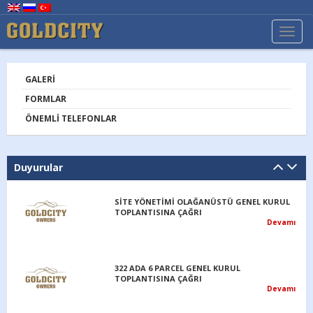
TOGG
NAVI
GALERI
FORMLAR
ÖNEMLI TELEFONLAR
Duyurular
SİTE YÖNETİMİ OLAĞANÜSTÜ GENEL KURUL
TOPLANTISINA ÇAĞRI
Devamı
322 ADA 6 PARCEL GENEL KURUL
TOPLANTISINA ÇAĞRI
Devamı