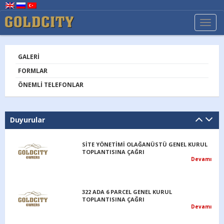
TOGG
NAVI
GALERI
FORMLAR
ÖNEMLI TELEFONLAR
Duyurular
SİTE YÖNETİMİ OLAĞANÜSTÜ GENEL KURUL
TOPLANTISINA ÇAĞRI
Devamı
322 ADA 6 PARCEL GENEL KURUL
TOPLANTISINA ÇAĞRI
Devamı