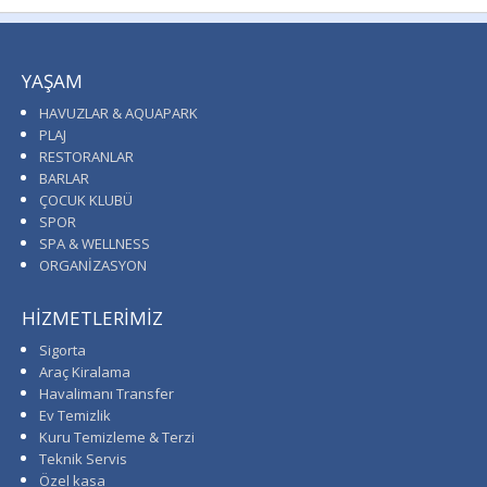
YAŞAM
HAVUZLAR & AQUAPARK
PLAJ
RESTORANLAR
BARLAR
ÇOCUK KLUBÜ
SPOR
SPA & WELLNESS
ORGANİZASYON
HİZMETLERİMİZ
Sigorta
Araç Kiralama
Havalimanı Transfer
Ev Temizlik
Kuru Temizleme & Terzi
Teknik Servis
Özel kasa