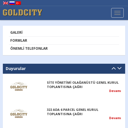
TOGG
NAVI
GALERI
FORMLAR
ÖNEMLI TELEFONLAR
Duyurular
SİTE YÖNETİMİ OLAĞANÜSTÜ GENEL KURUL
TOPLANTISINA ÇAĞRI
Devamı
322 ADA 6 PARCEL GENEL KURUL
TOPLANTISINA ÇAĞRI
Devamı