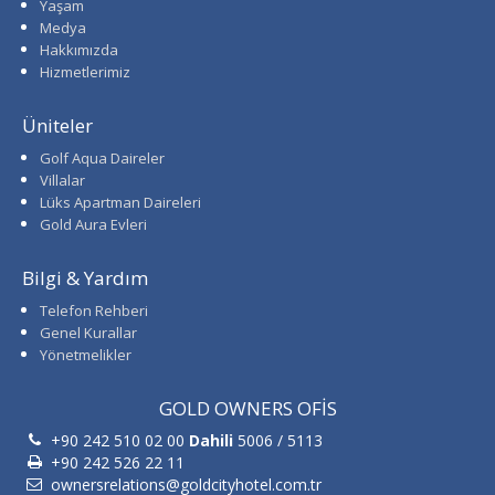
Yaşam
Medya
Hakkımızda
Hizmetlerimiz
Üniteler
Golf Aqua Daireler
Villalar
Lüks Apartman Daireleri
Gold Aura Evleri
Bilgi & Yardım
Telefon Rehberi
Genel Kurallar
Yönetmelikler
GOLD OWNERS OFİS
+90 242 510 02 00
Dahili
5006 / 5113
+90 242 526 22 11
ownersrelations@goldcityhotel.com.tr