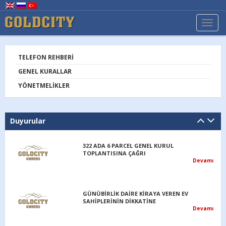
TOGG
NAVI
TELEFON REHBERI
GENEL KURALLAR
YÖNETMELIKLER
Duyurular
322 ADA 6 PARCEL GENEL KURUL
TOPLANTISINA ÇAĞRI
Devamı
GÜNÜBİRLİK DAİRE KİRAYA VEREN EV
SAHİPLERİNİN DİKKATİNE
Devamı