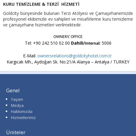
KURU TEMİZLEME & TERZİ HİZMETİ
Goldcity bünyesinde bulunan Terzi Atölyesi ve Çamaşırhanemizde
profesyonel ekibimizle ev sahipleri ve misafirlerine kuru temizleme
ve çamaşırhane hizmetleri verilmektedir.
OWNERS' OFFICE
Tel: +90 242 510 02 00
Dahili/
5006
Internal:
E-Mail:
ownersrelations@goldcityhotel.com.tr
Kargıcak Mh., Aydoğan Sk. No:21/A Alanya – Antalya / TURKEY
Genel
Yaşam
Medya
Hakkımızda
Hizmetlerimiz
Üniteler