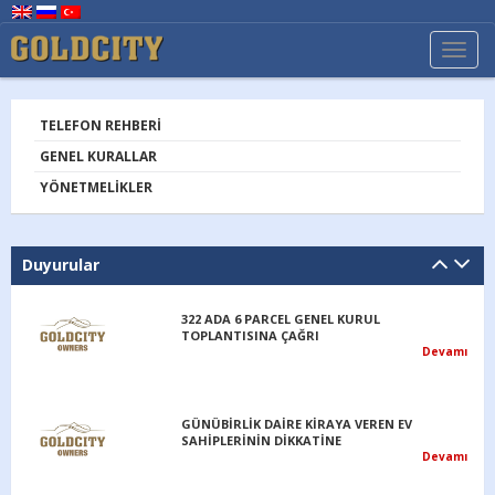
TOGG
NAVI
TELEFON REHBERI
GENEL KURALLAR
YÖNETMELIKLER
Duyurular
322 ADA 6 PARCEL GENEL KURUL
TOPLANTISINA ÇAĞRI
Devamı
GÜNÜBİRLİK DAİRE KİRAYA VEREN EV
SAHİPLERİNİN DİKKATİNE
Devamı