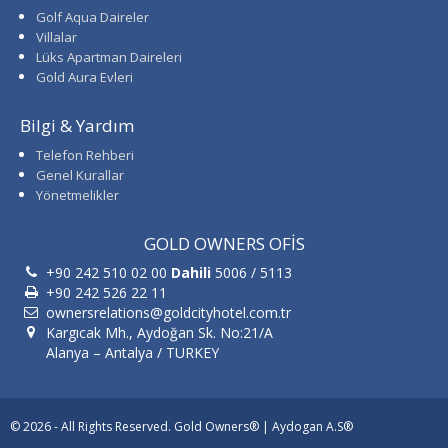
Golf Aqua Daireler
Villalar
Lüks Apartman Daireleri
Gold Aura Evleri
Bilgi & Yardım
Telefon Rehberi
Genel Kurallar
Yönetmelikler
GOLD OWNERS OFİS
+90 242 510 02 00
Dahili
5006 / 5113
+90 242 526 22 11
ownersrelations@goldcityhotel.com.tr
Kargıcak Mh., Aydoğan Sk. No:21/A
Alanya – Antalya / TURKEY
© 2026 - All Rights Reserved. Gold Owners® | Aydogan A.S®