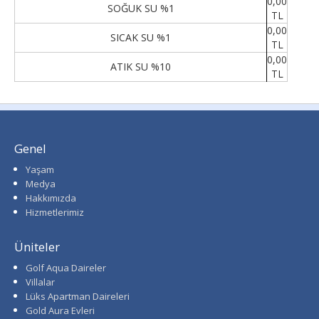
0,00
SOĞUK SU %1
TL
0,00
SICAK SU %1
TL
0,00
ATIK SU %10
TL
Genel
Yaşam
Medya
Hakkımızda
Hizmetlerimiz
Üniteler
Golf Aqua Daireler
Villalar
Lüks Apartman Daireleri
Gold Aura Evleri