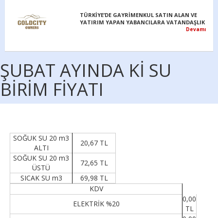
TÜRKİYE’DE GAYRİMENKUL SATIN ALAN VE
YATIRIM YAPAN YABANCILARA VATANDAŞLIK
Devamı
ŞUBAT AYINDA Kİ SU
BİRİM FİYATI
SOĞUK SU 20 m3
20,67 TL
ALTI
SOĞUK SU 20 m3
72,65 TL
ÜSTÜ
SICAK SU m3
69,98 TL
KDV
0,00
ELEKTRİK %20
TL