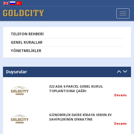
TOGG
NAVI
TELEFON REHBERI
GENEL KURALLAR
YÖNETMELIKLER
Duyurular
322 ADA 6 PARCEL GENEL KURUL
TOPLANTISINA ÇAĞRI
Devamı
GÜNÜBİRLİK DAİRE KİRAYA VEREN EV
SAHİPLERİNİN DİKKATİNE
Devamı