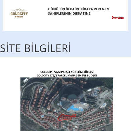
SİTE BİLGİLERİ
TÜRKİYE’DE GAYRİMENKUL SATIN ALAN VE
YATIRIM YAPAN YABANCILARA VATANDAŞLIK
Devamı
Hırsızlık Olayının Failleri Yakalandı
Devamı
Kira ve satış yetkileri hakkında
Devamı