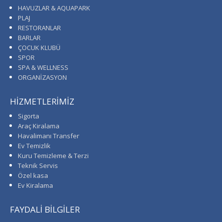
HAVUZLAR & AQUAPARK
PLAJ
RESTORANLAR
BARLAR
ÇOCUK KLUBÜ
SPOR
SPA & WELLNESS
ORGANİZASYON
HİZMETLERİMİZ
Sigorta
Araç Kiralama
Havalimanı Transfer
Ev Temizlik
Kuru Temizleme & Terzi
Teknik Servis
Özel kasa
Ev Kiralama
FAYDALİ BİLGİLER