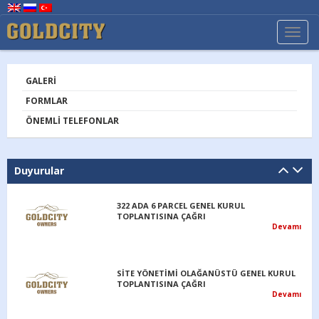
TOGG
NAVI
GALERI
FORMLAR
ÖNEMLI TELEFONLAR
Duyurular
322 ADA 6 PARCEL GENEL KURUL
TOPLANTISINA ÇAĞRI
Devamı
SİTE YÖNETİMİ OLAĞANÜSTÜ GENEL KURUL
TOPLANTISINA ÇAĞRI
Devamı