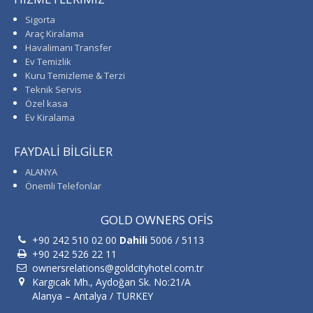
Sigorta
Araç Kiralama
Havalimanı Transfer
Ev Temizlik
Kuru Temizleme & Terzi
Teknik Servis
Özel kasa
Ev Kiralama
FAYDALİ BİLGİLER
ALANYA
Önemli Telefonlar
GOLD OWNERS OFİS
+90 242 510 02 00
Dahili
5006 / 5113
+90 242 526 22 11
ownersrelations@goldcityhotel.com.tr
Kargıcak Mh., Aydoğan Sk. No:21/A
Alanya – Antalya / TURKEY