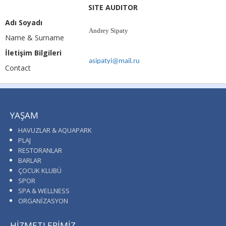
SITE AUDITOR
Adı Soyadı
Andrey Sipaty
Name & Surname
İletişim Bilgileri
asipatyi@mail.ru
Contact
YAŞAM
HAVUZLAR & AQUAPARK
PLAJ
RESTORANLAR
BARLAR
ÇOCUK KLUBÜ
SPOR
SPA & WELLNESS
ORGANİZASYON
HİZMETLERİMİZ