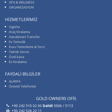
SPA & WELLNESS
ORGANİZASYON
HİZMETLERİMİZ
Sigorta
Araç Kiralama
Havalimanı Transfer
Ev Temizlik
Kuru Temizleme & Terzi
Teknik Servis
Özel kasa
Ev Kiralama
FAYDALİ BİLGİLER
ALANYA
Önemli Telefonlar
GOLD OWNERS OFİS
+90 242 510 02 00
Dahili
5006 / 5113
+90 242 526 22 11