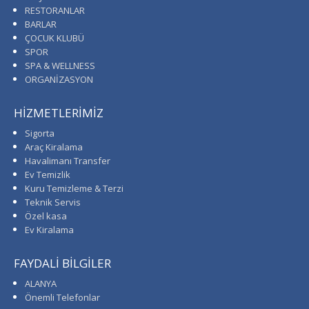
RESTORANLAR
BARLAR
ÇOCUK KLUBÜ
SPOR
SPA & WELLNESS
ORGANİZASYON
HİZMETLERİMİZ
Sigorta
Araç Kiralama
Havalimanı Transfer
Ev Temizlik
Kuru Temizleme & Terzi
Teknik Servis
Özel kasa
Ev Kiralama
FAYDALİ BİLGİLER
ALANYA
Önemli Telefonlar