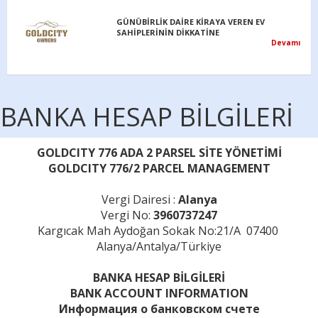
BANKA HESAP BİLGİLERİ
GOLDCITY 776 ADA 2 PARSEL SİTE YÖNETİMİ
GOLDCITY 776/2 PARCEL MANAGEMENT
TÜRKİYE’DE GAYRİMENKUL SATIN ALAN VE
YATIRIM YAPAN YABANCILARA VATANDAŞLIK
Devamı
Vergi Dairesi :
Alanya
Vergi No:
3960737247
Kargıcak Mah Aydoğan Sokak No:21/A 07400
Hırsızlık Olayının Failleri Yakalandı
Alanya/Antalya/Türkiye
Devamı
BANKA HESAP BİLGİLERİ
BANK ACCOUNT INFORMATION
Kira ve satış yetkileri hakkında
Информация о банковском счете
Devamı