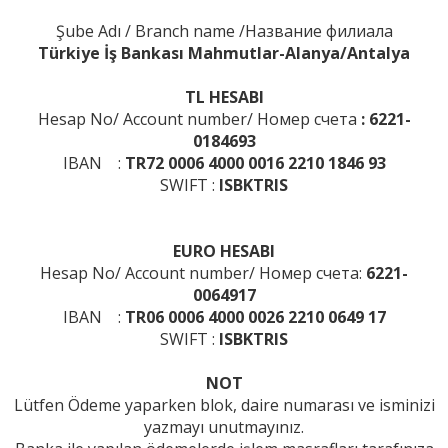
Şube Adı /
Branch name /
Название филиала
Türkiye İş Bankası Mahmutlar-Alanya/Antalya
TL HESABI
Hesap No/
Account number/
Номер счета
: 6221-
0184693
IBAN :
TR72 0006 4000 0016 2210 1846 93
SWIFT :
ISBKTRIS
EURO HESABI
Hesap No/
Account number/
Номер счета:
6221-
0064917
IBAN :
TR06 0006 4000 0026 2210 0649 17
SWIFT :
ISBKTRIS
NOT
Lütfen Ödeme yaparken blok, daire numarası ve isminizi
yazmayı unutmayınız.