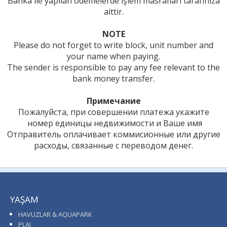
Banka ile yapılan ödemelerde işlem masrafları tarafınıza
aittir.
NOTE
Please do not forget to write block, unit number and
your name when paying.
The sender is responsible to pay any fee relevant to the
bank money transfer.
Примечание
Пожалуйста, при совершении платежа
укажите
номер
единицы недвижимости
и
Ваше
имя
Отправитель оплачивает коммисионные или другие
расходы, связанные с переводом денег.
YAŞAM
HAVUZLAR & AQUAPARK
PLAJ