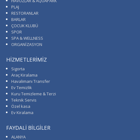
HAVUZLAR & AQUAPARK
PLAJ
RESTORANLAR
BARLAR
ÇOCUK KLUBÜ
SPOR
SPA & WELLNESS
ORGANİZASYON
HİZMETLERİMİZ
Sigorta
Araç Kiralama
Havalimanı Transfer
Ev Temizlik
Kuru Temizleme & Terzi
Teknik Servis
Özel kasa
Ev Kiralama
FAYDALİ BİLGİLER
ALANYA