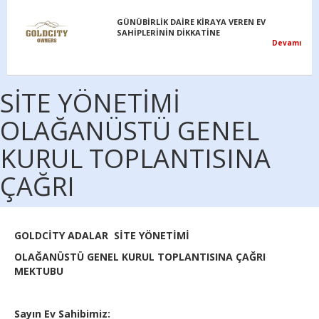
SİTE YÖNETİMİ
OLAĞANÜSTÜ GENEL
KURUL TOPLANTISINA
TÜRKİYE’DE GAYRİMENKUL SATIN ALAN VE
ÇAĞRI
YATIRIM YAPAN YABANCILARA VATANDAŞLIK
Devamı
GOLDCİTY ADALAR SİTE YÖNETİMİ
Hırsızlık Olayının Failleri Yakalandı
Devamı
OLAĞANÜSTÜ GENEL KURUL TOPLANTISINA ÇAĞRI
MEKTUBU
Kira ve satış yetkileri hakkında
Sayın Ev Sahibimiz:
Devamı