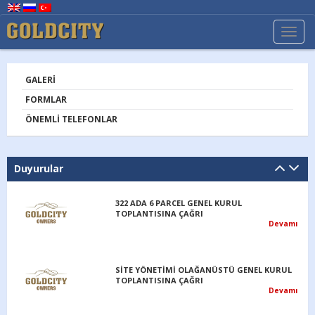
TOGG
NAVI
GALERI
FORMLAR
ÖNEMLI TELEFONLAR
Duyurular
322 ADA 6 PARCEL GENEL KURUL
TOPLANTISINA ÇAĞRI
Devamı
SİTE YÖNETİMİ OLAĞANÜSTÜ GENEL KURUL
TOPLANTISINA ÇAĞRI
Devamı