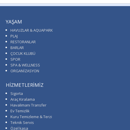
YAŞAM
HAVUZLAR & AQUAPARK
PLAJ
RESTORANLAR
BARLAR
ÇOCUK KLUBÜ
SPOR
SPA & WELLNESS
ORGANİZASYON
HİZMETLERİMİZ
Sigorta
Araç Kiralama
Havalimanı Transfer
Ev Temizlik
Kuru Temizleme & Terzi
Teknik Servis
Özel kasa