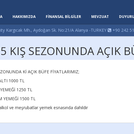
A
HAKKIMIZDA
FİNANSAL BİLGİLER
MEVZUAT
DUYURU
ity Kargıcak Mh., Aydoğan Sk. No:21/A Alanya -TURKEY
+90 242 51
5 KIŞ SEZONUNDA AÇIK BÜ
EZONUNDA Kİ AÇIK BÜFE FİYATLARIMIZ;
LTI 1000 TL
YEMEĞİ 1250 TL
 YEMEĞİ 1500 TL
 alkol ve meşrubatlar yemek esnasında dahildir