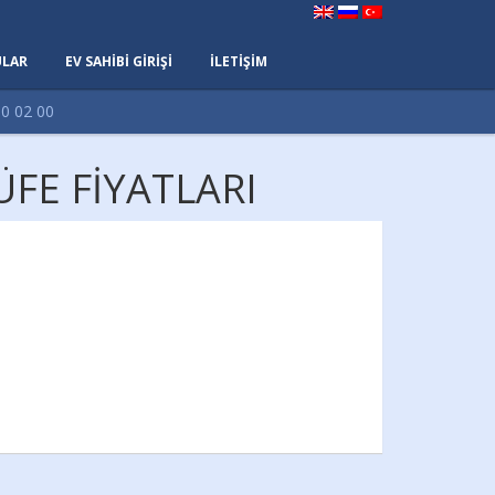
LAR
EV SAHİBİ GİRİŞİ
İLETİŞİM
0 02 00
FE FİYATLARI