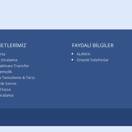
ETLERİMİZ
FAYDALİ BİLGİLER
rta
ALANYA
ç Kiralama
Önemli Telefonlar
alimanı Transfer
emizlik
u Temizleme & Terzi
ik Servis
l kasa
Kiralama