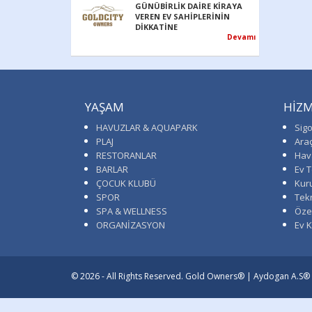
GÜNÜBİRLİK DAİRE KİRAYA
VEREN EV SAHİPLERİNİN
DİKKATİNE
Devamı
YAŞAM
HİZM
HAVUZLAR & AQUAPARK
Sigo
PLAJ
Ara
RESTORANLAR
Hav
BARLAR
Ev T
ÇOCUK KLUBÜ
Kur
SPOR
Tekn
SPA & WELLNESS
Öze
ORGANİZASYON
Ev 
© 2026 - All Rights Reserved. Gold Owners® | Aydogan A.S®