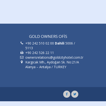
GOLD OWNERS OFİS
+90 242 510 02 00
Dahili
5006 /
5113
+90 242 526 22 11
ownersrelations@goldcityhotel.com.tr
Kargıcak Mh., Aydoğan Sk. No:21/A
Alanya – Antalya / TURKEY