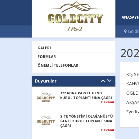
ANASAYF
776-2
Goldc
GALERI
202
FORMLAR
ÖNEMLI TELEFONLAR
KIŞ S
Duyurular
KAHVA
ÖĞLE 
322 ADA 6 PARCEL GENEL
KURUL TOPLANTISINA ÇAĞRI
AKŞAM
Devamı
*yerli
SİTE YÖNETİMİ OLAĞANÜSTÜ
GENEL KURUL TOPLANTISINA
ÇAĞRI
Devamı