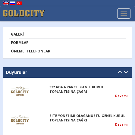
TOGG
NAVI
GALERI
FORMLAR
ÖNEMLI TELEFONLAR
Duyurular
322 ADA 6 PARCEL GENEL KURUL
TOPLANTISINA ÇAĞRI
Devamı
SİTE YÖNETİMİ OLAĞANÜSTÜ GENEL KURUL
TOPLANTISINA ÇAĞRI
Devamı