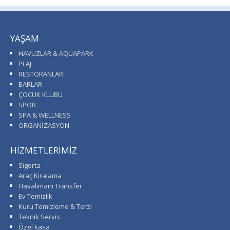
YAŞAM
HAVUZLAR & AQUAPARK
PLAJ
RESTORANLAR
BARLAR
ÇOCUK KLUBÜ
SPOR
SPA & WELLNESS
ORGANİZASYON
HİZMETLERİMİZ
Sigorta
Araç Kiralama
Havalimanı Transfer
Ev Temizlik
Kuru Temizleme & Terzi
Teknik Servis
Özel kasa