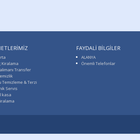
ETLERİMİZ
FAYDALİ BİLGİLER
rta
ALANYA
ç Kiralama
Önemli Telefonlar
alimanı Transfer
emizlik
u Temizleme & Terzi
ik Servis
l kasa
Kiralama