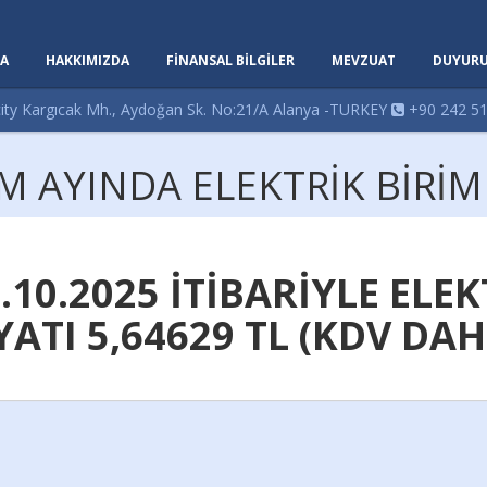
A
HAKKIMIZDA
FİNANSAL BİLGİLER
MEVZUAT
DUYURU
ity Kargıcak Mh., Aydoğan Sk. No:21/A Alanya -TURKEY
+90 242 51
M AYINDA ELEKTRİK BİRİM 
.10.2025 İTİBARİYLE ELE
YATI
5,64629 TL
(KDV DAH