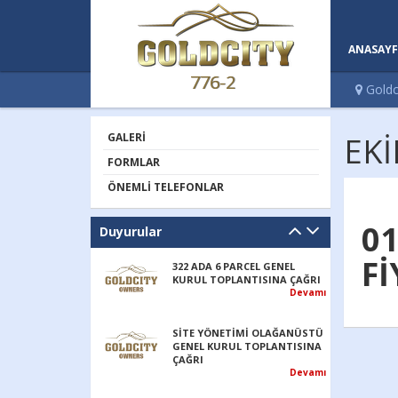
ANASAYF
776-2
Goldc
GALERI
EKİ
FORMLAR
ÖNEMLI TELEFONLAR
01
Duyurular
Fİ
322 ADA 6 PARCEL GENEL
KURUL TOPLANTISINA ÇAĞRI
Devamı
SİTE YÖNETİMİ OLAĞANÜSTÜ
GENEL KURUL TOPLANTISINA
ÇAĞRI
Devamı