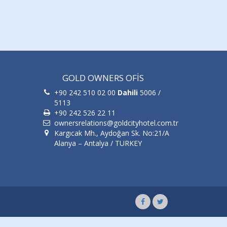
GOLD OWNERS OFİS
+90 242 510 02 00
Dahili
5006 /
5113
+90 242 526 22 11
ownersrelations@goldcityhotel.com.tr
Kargıcak Mh., Aydoğan Sk. No:21/A
Alanya – Antalya / TURKEY